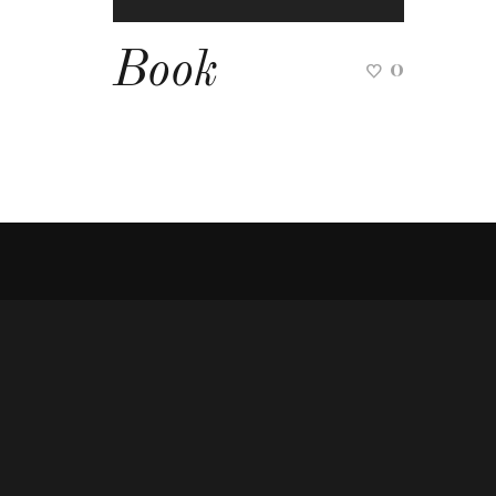
Book
0